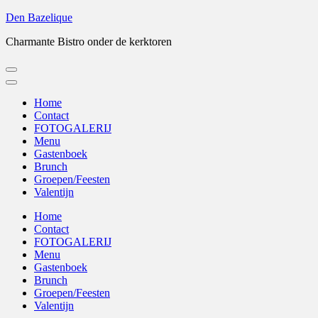
Ga
Den Bazelique
naar
Charmante Bistro onder de kerktoren
inhoud
(Druk
enter)
Home
Contact
FOTOGALERIJ
Menu
Gastenboek
Brunch
Groepen/Feesten
Valentijn
Home
Contact
FOTOGALERIJ
Menu
Gastenboek
Brunch
Groepen/Feesten
Valentijn